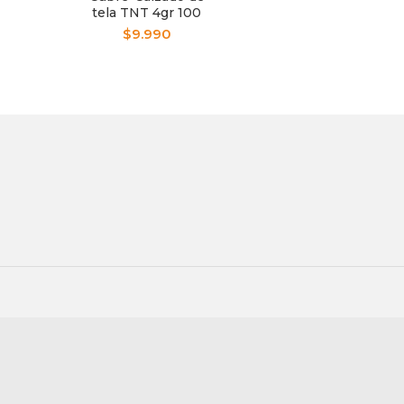
tela TNT 4gr 100
Unidades
$
9.990