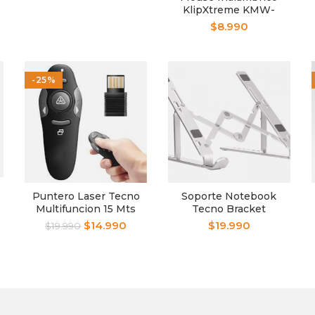
400BL
KlipXtreme KMW-
340BK Klever Black
$
8.990
-25%
Puntero Laser Tecno
Soporte Notebook
Multifuncion 15 Mts
Tecno Bracket
Aluminio
$
14.990
$
19.990
$
19.990