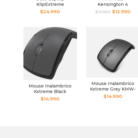
KlipExtreme
Kensington 4
Ventilador/4 USB
Puertos K39120
$
24.990
$
12.990
$
19.990
KNS-110B
Mouse Inalambrico
Mouse Inalambrico
Kxtreme Grey KMW-
Kxtreme Black
375GR
$
14.990
KMW-375BK
$
14.990