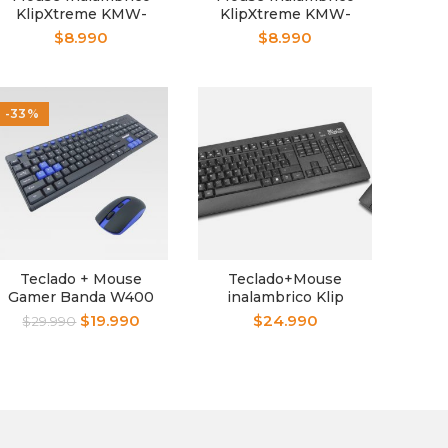
KlipXtreme KMW-
KlipXtreme KMW-
340BL Klever Blue
340RD Klever RED
$
8.990
$
8.990
-33%
Teclado + Mouse
Teclado+Mouse
Gamer Banda W400
inalambrico Klip
Inalambrico
Xtreme KCK-265S
$
19.990
$
24.990
$
29.990