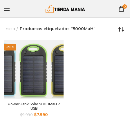
0
Inicio
Productos etiquetados “5000MaH”
-20%
PowerBank Solar 5000MaH 2
USB
$
7.990
$
9.990