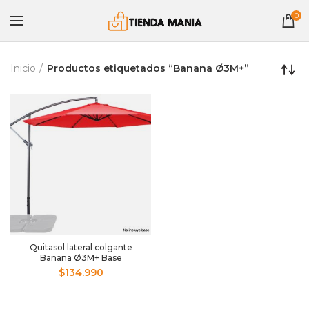
0
Inicio
Productos etiquetados “Banana Ø3M+”
Quitasol lateral colgante
Banana Ø3M+ Base
Rellenable Tecno P13
$
134.990