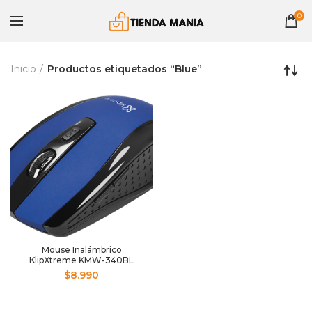
0
Inicio
Productos etiquetados “Blue”
Mouse Inalámbrico
KlipXtreme KMW-340BL
Klever Blue
$
8.990