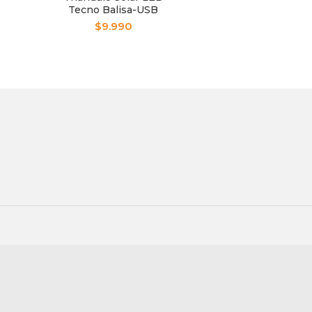
Tecno Balisa-USB
Carga HS8017
$
9.990