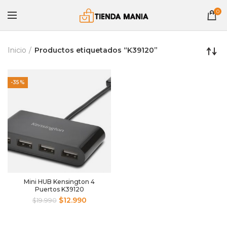
0
Inicio
Productos etiquetados “K39120”
-35%
Mini HUB Kensington 4
Puertos K39120
$
12.990
$
19.990