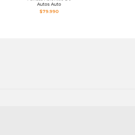
Autos Auto
Premium. Kit Full
$
79.990
Almuadilla