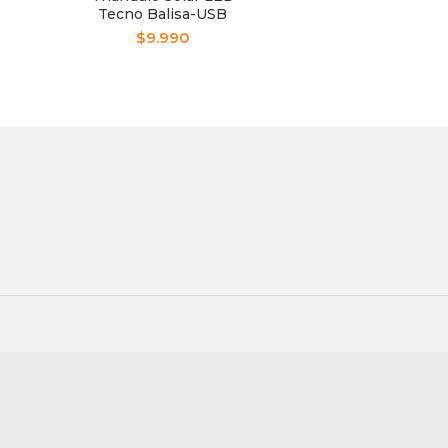
Tecno Balisa-USB
Carga HS8017
$
9.990