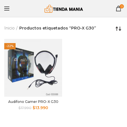
0
Inicio
Productos etiquetados “PRO-X G30”
-22%
Audifono Gamer PRO-X G30
$
13.990
$
17.990