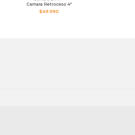
Camara Retroceso 4″
Dual Para Auto
$
49.990