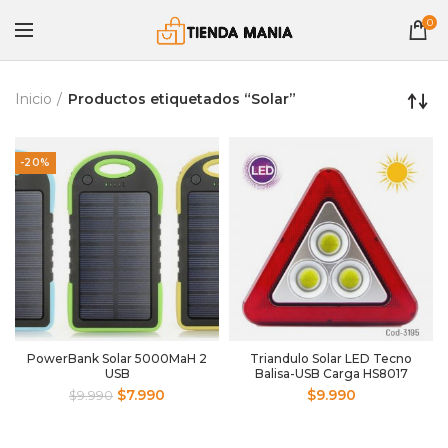
0
Inicio
Productos etiquetados “Solar”
-20%
PowerBank Solar 5000MaH 2
Triandulo Solar LED Tecno
USB
Balisa-USB Carga HS8017
$
7.990
$
9.990
$
9.990