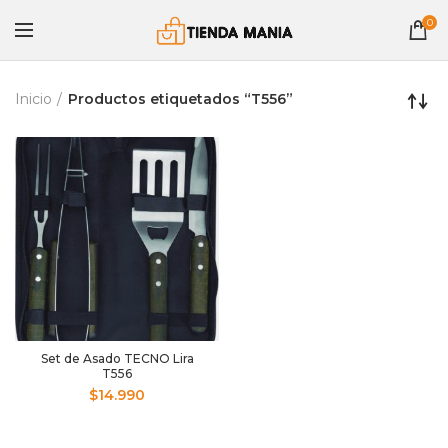
0
Inicio
Productos etiquetados “T556”
Set de Asado TECNO Lira
T556
$
14.990