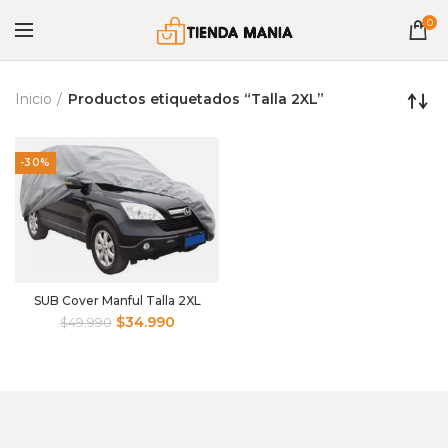
0
Inicio
Productos etiquetados “Talla 2XL”
-30%
SUB Cover Manful Talla 2XL
$
34.990
$
49.990