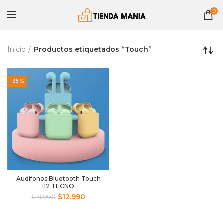
0
Inicio
Productos etiquetados “Touch”
-35%
Audífonos Bluetooth Touch
i12 TECNO
$
12.990
$
19.990