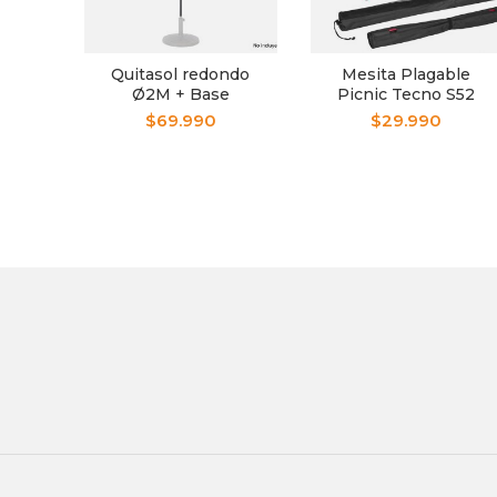
Quitasol redondo
Mesita Plagable
Ø2M + Base
Picnic Tecno S52
Rellenable Tecno
$
69.990
$
29.990
P12