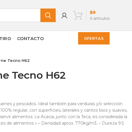
$
0
0
artículos
TIRO
CONTACTO
OFERTAS
rne Tecno H62
ne Tecno H62
carnes y pescados. Ideal también para verduras y/o selección
% regular, con superficies, laterales y cantos lisos y suaves,
vir alimentos. La Acacia, junto con la Teca, es considerada la
rtes de alimentos » – Densidad aprox. 770kg/m3. – Dureza 9.5