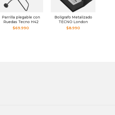
Parrilla plegable con
Boligrafo Metalizado
Ta
Ruedas Tecno H42
TECNO London
M
BP187
Inte
$
69.990
$
8.990