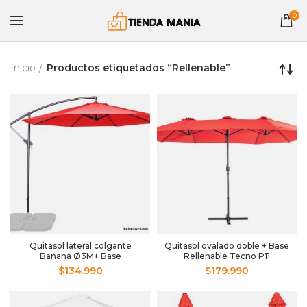
0
Inicio
Productos etiquetados “Rellenable”
Quitasol lateral colgante
Quitasol ovalado doble + Base
Banana Ø3M+ Base
Rellenable Tecno P11
Rellenable Tecno P13
$
134.990
$
179.990