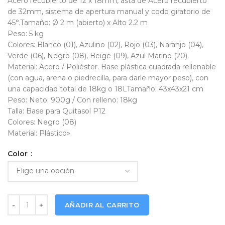
Acero recubierto de 12 x 18mm, asta de Acero recubierto
de 32mm, sistema de apertura manual y codo giratorio de
45°.Tamaño: Ø 2 m (abierto) x Alto 2.2 m
Peso: 5 kg
Colores: Blanco (01), Azulino (02), Rojo (03), Naranjo (04),
Verde (06), Negro (08), Beige (09), Azul Marino (20).
Material: Acero / Poliéster. Base plástica cuadrada rellenable
(con agua, arena o piedrecilla, para darle mayor peso), con
una capacidad total de 18kg o 18LTamaño: 43x43x21 cm
Peso: Neto: 900g / Con relleno: 18kg
Talla: Base para Quitasol P12
Colores: Negro (08)
Material: Plástico»
Color
Quitasol redondo Ø2M + Base Rellenable Tecno P12 cantidad
AÑADIR AL CARRITO