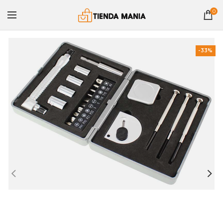
0
-33%