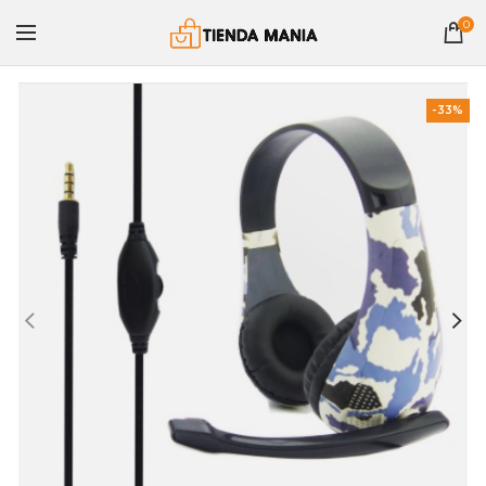
0
-33%