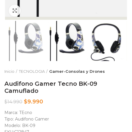
Clic para ampliar
Inicio
TECNOLOGIA
Gamer-Consolas y Drones
Audifono Gamer Tecno BK-09
Camuflado
$
9.990
$
14.990
Marca: TEcno
Tipo: Audifono Gamer
Modelo: BK-09
SKU:C12847