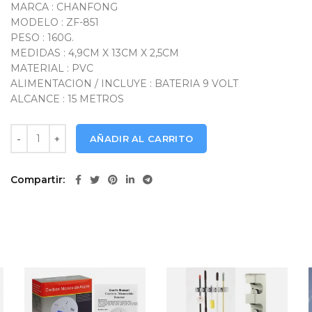
MARCA : CHANFONG
MODELO : ZF-851
PESO : 160G.
MEDIDAS : 4,9CM X 13CM X 2,5CM
MATERIAL : PVC
ALIMENTACION / INCLUYE : BATERIA 9 VOLT
ALCANCE : 15 METROS
Ahuyentador-Adiestrador Mascotas Chanfong ZF-851 cantida
AÑADIR AL CARRITO
Compartir