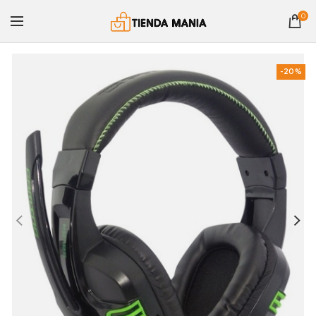
0
-20%