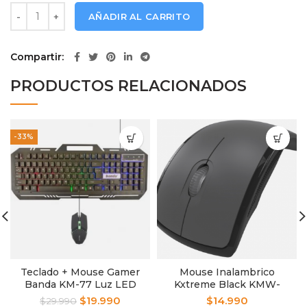
Audifono Multimedia Gamer Xshark KX101 cantidad
AÑADIR AL CARRITO
Compartir
PRODUCTOS RELACIONADOS
-33%
Teclado + Mouse Gamer
Mouse Inalambrico
Banda KM-77 Luz LED
Kxtreme Black KMW-
375BK
$
19.990
$
14.990
$
29.990