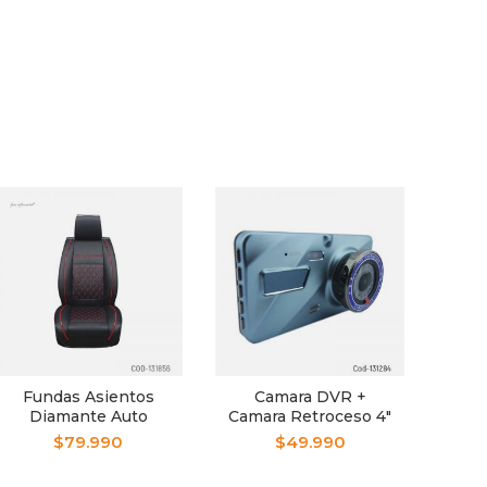
Fundas Asientos
Camara DVR +
Com
Diamante Auto
Camara Retroceso 4″
M
Premium Kit Full
Dual Para Auto
Cil
$
79.990
$
49.990