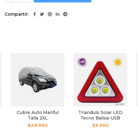
Compartir
Cubre Auto Manful
Triandulo Solar LED
Talla 2XL
Tecno Balisa-USB
Carga HS8017
$
49.990
$
9.990