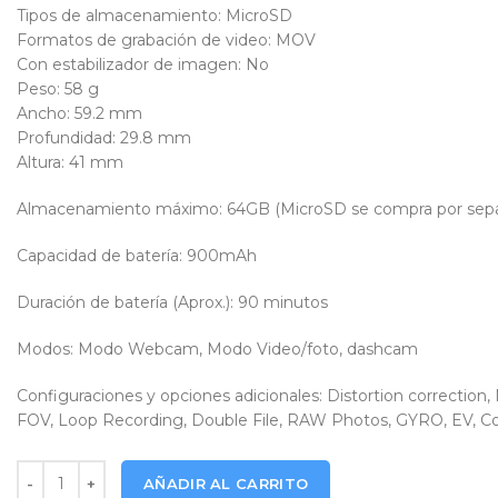
Tipos de almacenamiento: MicroSD
Formatos de grabación de video: MOV
Con estabilizador de imagen: No
Peso: 58 g
Ancho: 59.2 mm
Profundidad: 29.8 mm
Altura: 41 mm
Almacenamiento máximo: 64GB (MicroSD se compra por sepa
Capacidad de batería: 900mAh
Duración de batería (Aprox.): 90 minutos
Modos: Modo Webcam, Modo Video/foto, dashcam
Configuraciones y opciones adicionales: Distortion correction
FOV, Loop Recording, Double File, RAW Photos, GYRO, EV, Col
Camara Deportiva WiFi 1080P Black cantidad
AÑADIR AL CARRITO