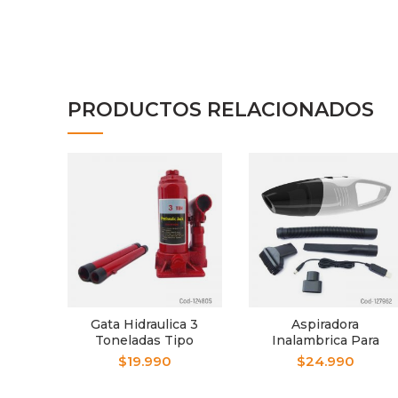
PRODUCTOS RELACIONADOS
Gata Hidraulica 3
Aspiradora
Toneladas Tipo
Inalambrica Para
Botella Rojo
Auto, Recargable Por
$
19.990
$
24.990
USB