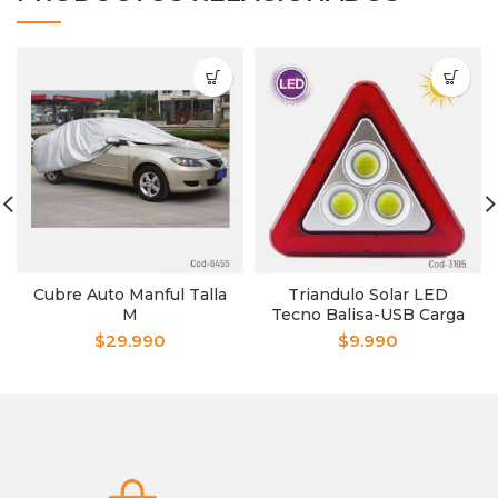
Cubre Auto Manful Talla
Triandulo Solar LED
M
Tecno Balisa-USB Carga
HS8017
$
29.990
$
9.990