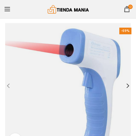
0
-69%