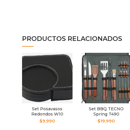
PRODUCTOS RELACIONADOS
Set Posavasos
Set BBQ TECNO
Redondos W10
Spring T490
$
9.990
$
19.990