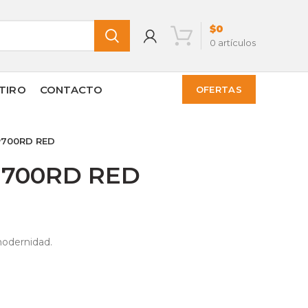
$
0
0
artículos
TIRO
CONTACTO
OFERTAS
BP700RD RED
BP700RD RED
modernidad.