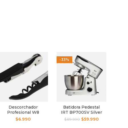
-33%
Descorchador
Batidora Pedestal
Ta
Profesional W8
IRT BP700SV Silver
M
Inte
$
6.990
$
59.990
$
89.990