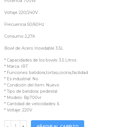
Potencia 700W
Voltaje 220/240V
Frecuencia 50/60Hz
Consumo 2,27A
Bowl de Acero Inoxidable 3.5L
* Capacidades de los bowls: 3.5 Litros
* Marca: IRT
* Funciones: batidora,tortas,cocina,facilidad
* Es industrial: No
* Condición del ítem: Nuevo
* Tipo de batidora: pedestal
* Modelo: Bp700vr
* Cantidad de velocidades: 6
* Voltaje: 220V
Batidora Pedestal IRT BP700RD RED cantidad
AÑADIR AL CARRITO