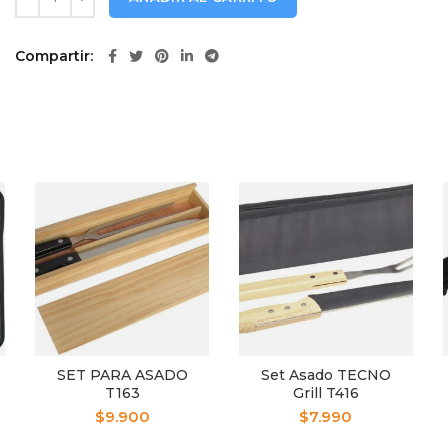
Compartir
SET PARA ASADO
Set Asado TECNO
T163
Grill T416
$
9.900
$
7.990