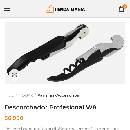
0
Clic para ampliar
Inicio
HOGAR
Parrillas-Accesorios
Descorchador Profesional W8
$
6.990
Descorchador profesional «Sommelier» de 2 tiempos de